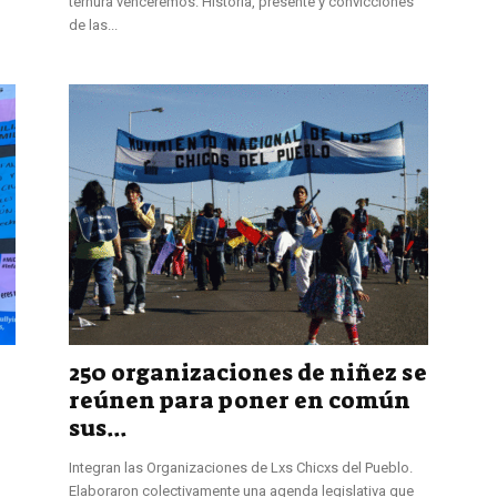
ternura venceremos. Historia, presente y convicciones
de las...
250 organizaciones de niñez se
reúnen para poner en común
sus...
Integran las Organizaciones de Lxs Chicxs del Pueblo.
Elaboraron colectivamente una agenda legislativa que