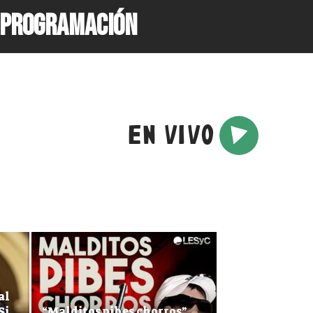
PROGRAMACIÓN
EN VIVO
MÁS RECIENTES
al
Si
“Malditos pibes chorros”