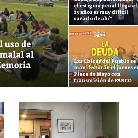
el estigma penal llega a 
13 años es muy difícil
sacarlo de ahí”
l uso de
malal al
Lxs Chicxs del Pueblo se
Memoria
manifestarán el jueves e
Plaza de Mayo con
transmisión de FARCO