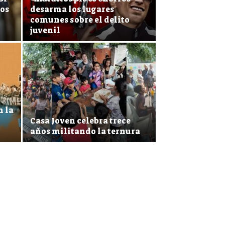
los
desarma los lugares
comunes sobre el delito
juvenil
n la
Casa Joven celebra trece
años militando la ternura