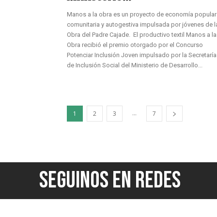
Manos a la obra es un proyecto de economía popular
comunitaria y autogestiva impulsada por jóvenes de l
Obra del Padre Cajade. El productivo textil Manos a la
Obra recibió el premio otorgado por el Concurso
Potenciar Inclusión Joven impulsado por la Secretaría
de Inclusión Social del Ministerio de Desarrollo...
...
1
2
3
7
SEGUINOS EN REDES