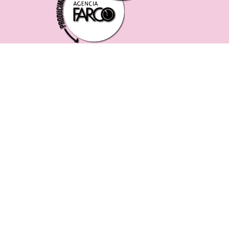
221 619 0382
0221 453 8250
75 ESQ. 5 N° 497 y 1/2
VILLA ELVIRA, LA PLATA