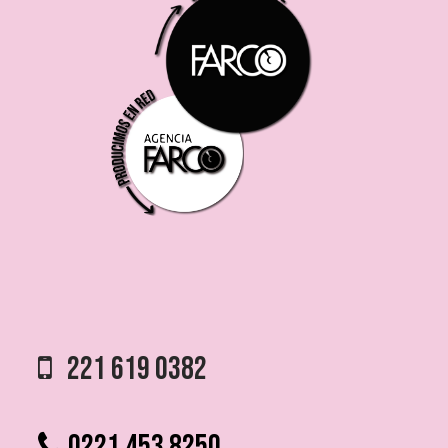
221 619 0382
0221 453 8250