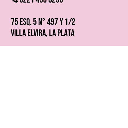
75 ESQ. 5 N° 497 y 1/2
VILLA ELVIRA, LA PLATA
info @ fmfutura.com.ar
programacion @ fmfutura.com.ar
socios @ fmfutura.com.ar