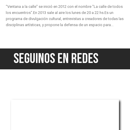
"Ventana a la calle" se inició en 2012 con el nombre "La calle de todos
los encuentros".En 2013 sale al aire los lunes de 20 a 22 hs.Es un
programa de divulgación cultural, entrevistas a creadores de todas las
disciplinas artísticas, y propone la defensa de un espacio para...
SEGUINOS EN REDES