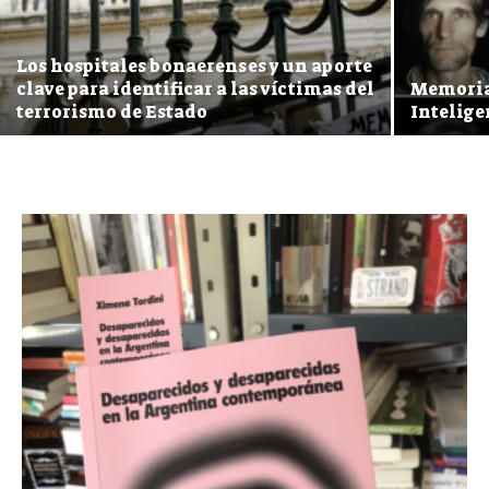
Los hospitales bonaerenses y un aporte
clave para identificar a las víctimas del
Memoria,
terrorismo de Estado
Intelige