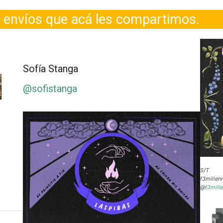
e envíos que acá les compartimos.
Sofía Stanga
@sofistanga
S/T
f3millenn
@
f3mille