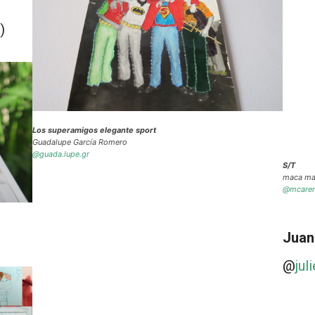
)
Los superamigos elegante sport
Guadalupe García Romero
@guada.lupe.gr
S/T
maca ma
@mcaren
Juan
@
jul