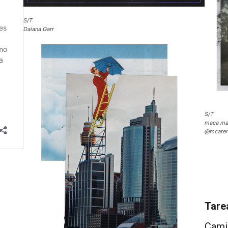
S/T
Daiana Garr
S/T
maca ma
@mcaren
Tare
Cami