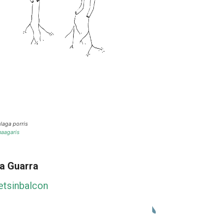
laga porris
aagaris
a Guarra
ietsinbalcon