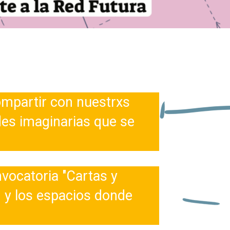
ompartir con nuestrxs
des imaginarias que se
vocatoria "Cartas y
n y los espacios donde