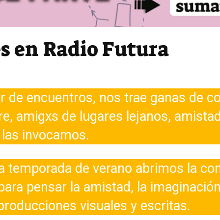
es en Radio Futura
or de encuentros, nos trae ganas de c
e, amigxs de lugares lejanos, amista
 las invocamos.
a temporada de verano abrimos la con
para pensar la amistad, la imaginació
producciones visuales y escritas.