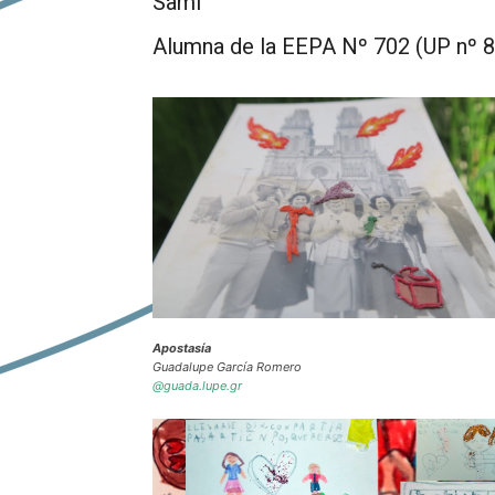
Sami
Alumna de la EEPA Nº 702 (UP nº 8
Apostasía
Guadalupe García Romero
@guada.lupe.gr