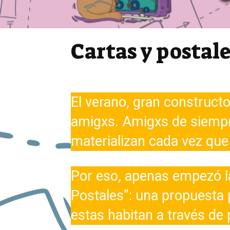
Cartas y postal
El verano, gran construct
amigxs. Amigxs de siempr
materializan cada vez que
Por eso, apenas empezó l
Postales”: una propuesta 
estas habitan a través de 