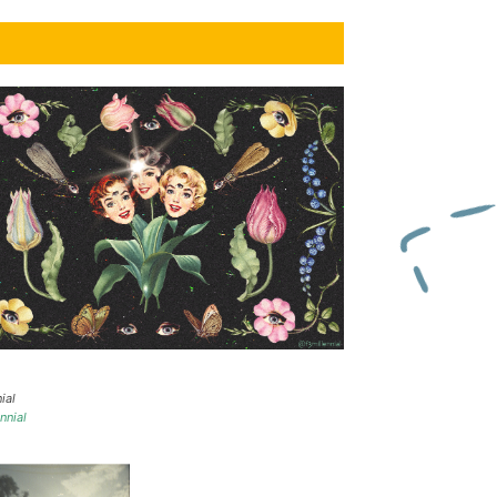
ial
nnial