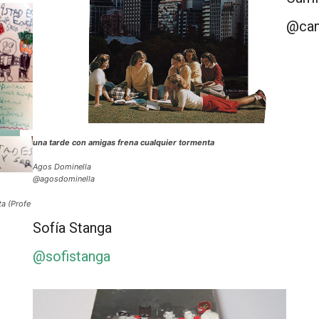
@cam
una tarde con amigas frena cualquier tormenta
Agos Dominella
@agosdominella
ta (Profe
Sofía Stanga
@sofistanga