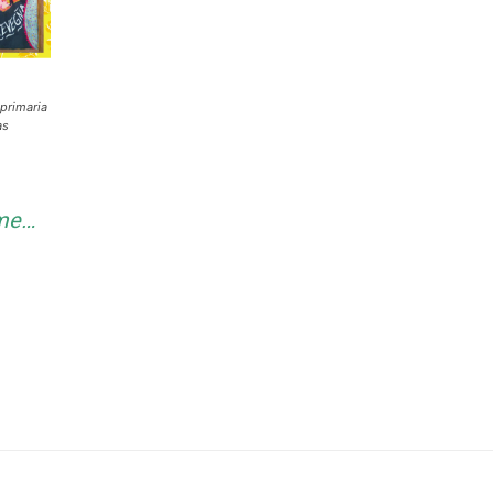
 primaria
as
rme…