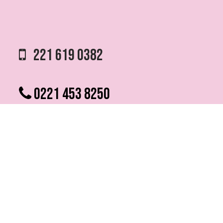
221 619 0382
0221 453 8250
75 ESQ. 5 N° 497 y 1/2
VILLA ELVIRA, LA PLATA
info @ fmfutura.com.ar
programacion @ fmfutura.com.ar