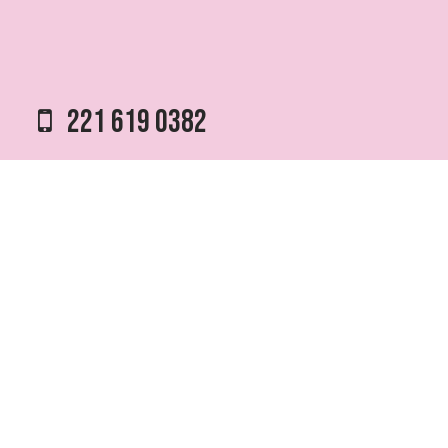
221 619 0382
0221 453 8250
75 ESQ. 5 N° 497 y 1/2
VILLA ELVIRA, LA PLATA
info @ fmfutura.com.ar