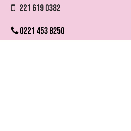
221 619 0382
0221 453 8250
75 ESQ. 5 N° 497 y 1/2
VILLA ELVIRA, LA PLATA
info @ fmfutura.com.ar
programacion @ fmfutura.com.ar
socios @ fmfutura.com.ar