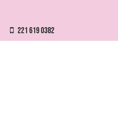
221 619 0382
0221 453 8250
75 ESQ. 5 N° 497 y 1/2
VILLA ELVIRA, LA PLATA
info @ fmfutura.com.ar