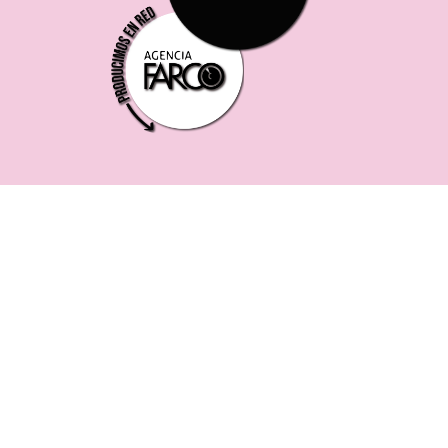
221 619 0382
0221 453 8250
75 ESQ. 5 N° 497 y 1/2