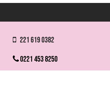
221 619 0382
0221 453 8250
75 ESQ. 5 N° 497 y 1/2
VILLA ELVIRA, LA PLATA