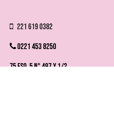
221 619 0382
0221 453 8250
75 ESQ. 5 N° 497 y 1/2
VILLA ELVIRA, LA PLATA
info @ fmfutura.com.ar
programacion @ fmfutura.com.ar