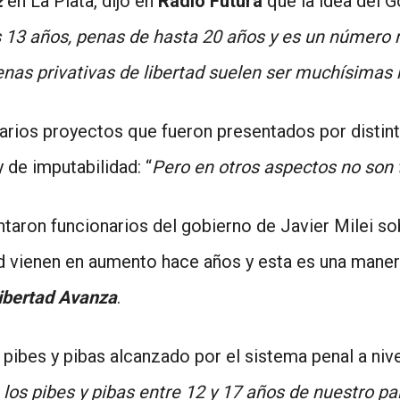
z
en La Plata, dijo en
Radio Futura
que la idea del Go
os 13 años, penas de hasta 20 años y es un número 
enas privativas de libertad suelen ser muchísimas
arios proyectos que fueron presentados por distin
 de imputabilidad: “
Pero en otros aspectos no son 
aron funcionarios del gobierno de Javier Milei sob
 vienen en aumento hace años y esta es una manera
ibertad Avanza
.
pibes y pibas alcanzado por el sistema penal a nive
e los pibes y pibas entre 12 y 17 años de nuestro pa