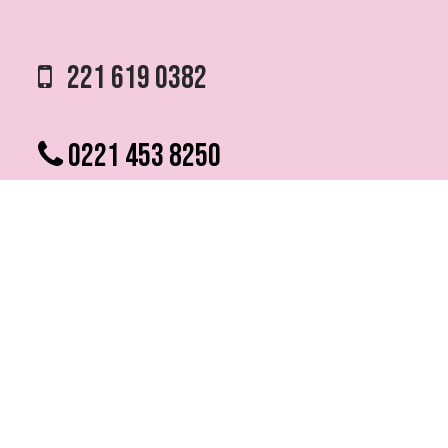
221 619 0382
0221 453 8250
75 ESQ. 5 N° 497 y 1/2
VILLA ELVIRA, LA PLATA
info @ fmfutura.com.ar
programacion @ fmfutura.com.ar