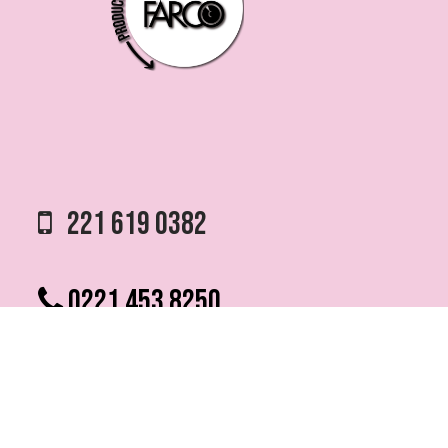
221 619 0382
0221 453 8250
75 ESQ. 5 N° 497 y 1/2
VILLA ELVIRA, LA PLATA