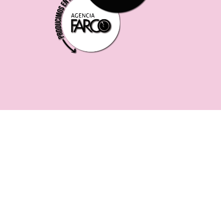
221 619 0382
0221 453 8250
75 ESQ. 5 N° 497 y 1/2