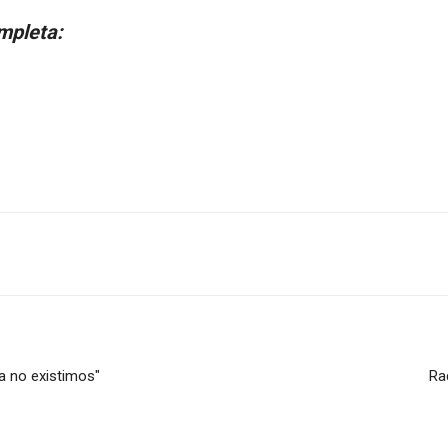
mpleta:
a no existimos"
Ra