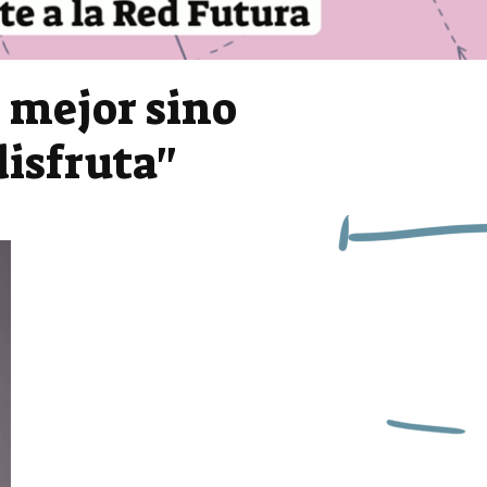
l mejor sino
isfruta"