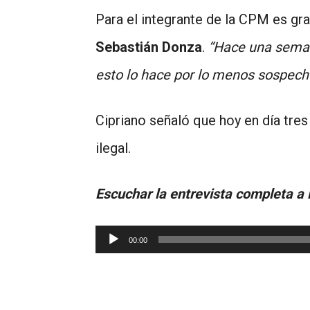
Para el integrante de la CPM es gr
Sebastián Donza
.
“Hace una seman
esto lo hace por lo menos sospech
Cipriano señaló que hoy en día tre
ilegal.
Escuchar la entrevista completa a 
Reproductor
00:00
de
audio