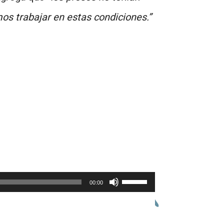
os trabajar en estas condiciones.”
Utiliza
00:00
las
teclas