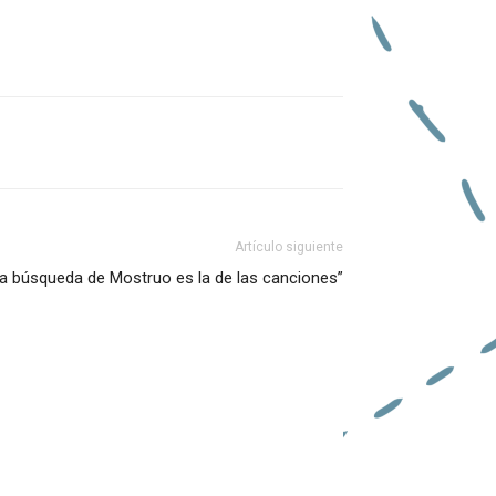
de
flecha
arriba/abajo
para
aumentar
Artículo siguiente
o
“La búsqueda de Mostruo es la de las canciones”
disminuir
el
volumen.