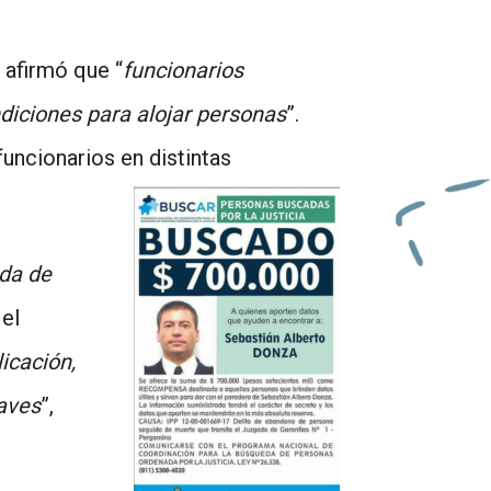
, afirmó que “
funcionarios
ndiciones para alojar personas
”.
uncionarios en distintas
da de
 el
icación,
laves
”,