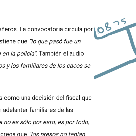
de
flecha
ñeros. La convocatoria circula por
arriba/abajo
ostiene que
“lo que pasó fue un
para
en la policía”
. También el audio
aumentar
y los familiares de los cacos se
o
disminuir
el
as como una decisión del fiscal que
volumen.
 adelanter familiares de las
 no es sólo por esto, es por todo,
 agrega que
“los presos no tenían