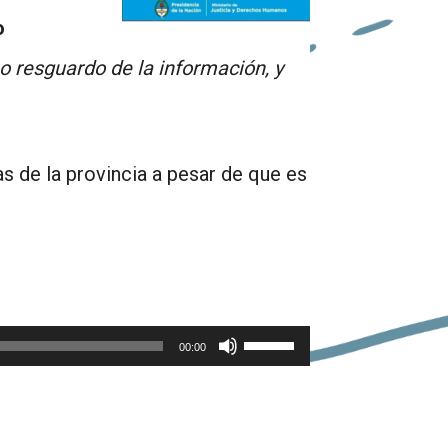
o
 resguardo de la información, y
s de la provincia a pesar de que es
Utiliza
00:00
las
teclas