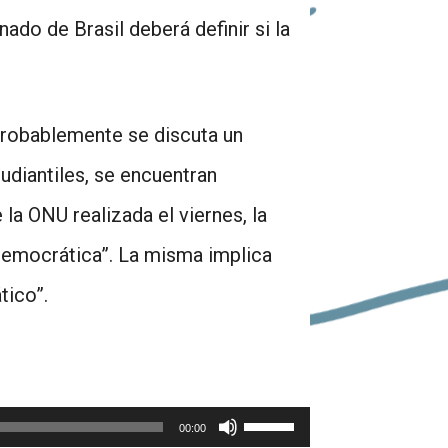
ado de Brasil deberá definir si la
e probablemente se discuta un
udiantiles, se encuentran
 la ONU realizada el viernes, la
a democrática”. La misma implica
tico”.
Utiliza
00:00