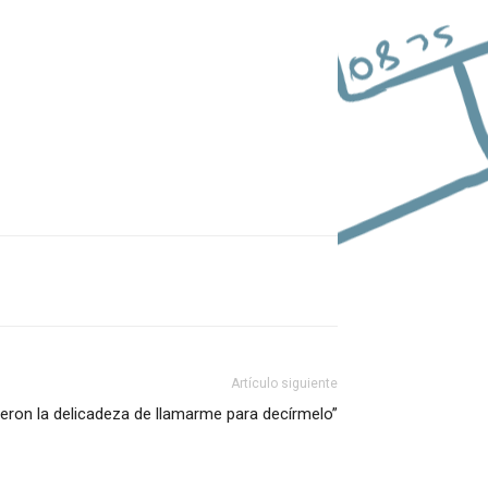
las
teclas
de
flecha
arriba/abajo
para
aumentar
o
disminuir
Artículo siguiente
el
vieron la delicadeza de llamarme para decírmelo”
volumen.