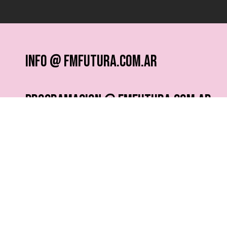
info @ fmfutura.com.ar
programacion @ fmfutura.com.ar
socios @ fmfutura.com.ar
¿QUERÉS RECIBIR NOTICIAS?
Dejanos tus datos acá