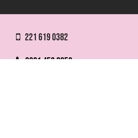
221 619 0382
0221 453 8250
75 ESQ. 5 N° 497 y 1/2
VILLA ELVIRA, LA PLATA