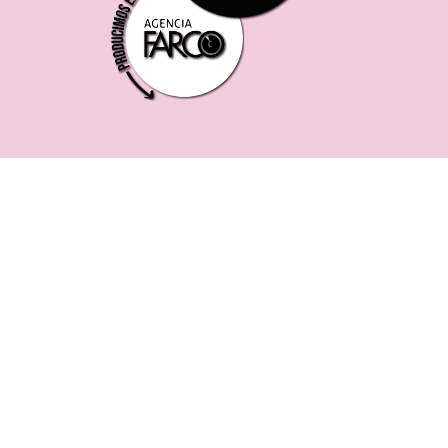
221 619 0382
0221 453 8250
75 ESQ. 5 N° 497 y 1/2