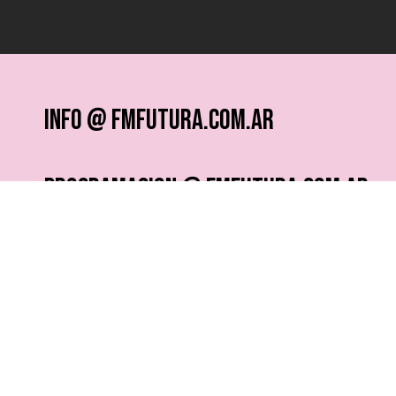
info @ fmfutura.com.ar
programacion @ fmfutura.com.ar
socios @ fmfutura.com.ar
¿QUERÉS RECIBIR NOTICIAS?