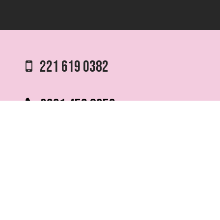
221 619 0382
0221 453 8250
75 ESQ. 5 N° 497 y 1/2
VILLA ELVIRA, LA PLATA