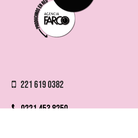
221 619 0382
0221 453 8250
75 ESQ. 5 N° 497 y 1/2