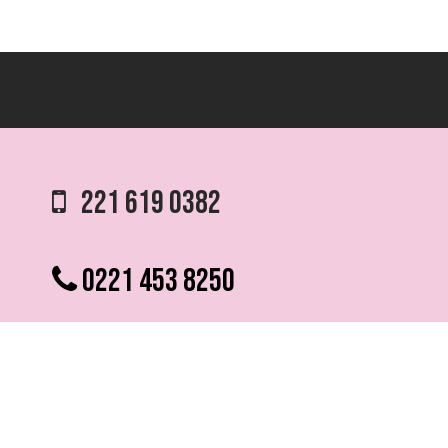
221 619 0382
0221 453 8250
75 ESQ. 5 N° 497 y 1/2
VILLA ELVIRA, LA PLATA