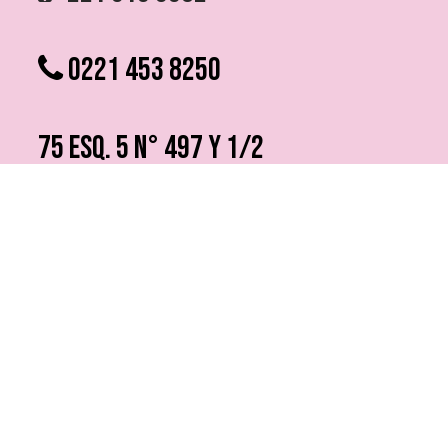
0221 453 8250
75 ESQ. 5 N° 497 y 1/2
VILLA ELVIRA, LA PLATA
info @ fmfutura.com.ar
programacion @ fmfutura.com.ar
socios @ fmfutura.com.ar