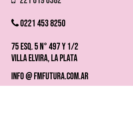
221 619 0382
0221 453 8250
75 ESQ. 5 N° 497 y 1/2
VILLA ELVIRA, LA PLATA
info @ fmfutura.com.ar
programacion @ fmfutura.com.ar
socios @ fmfutura.com.ar