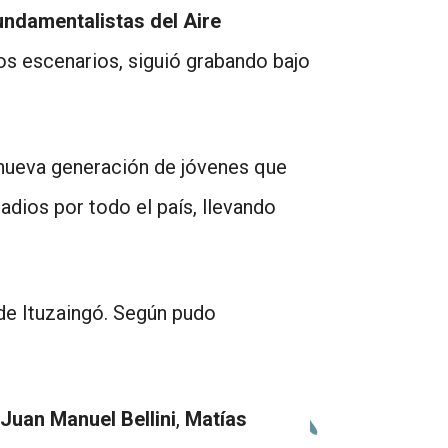
undamentalistas del Aire
flecha
los escenarios, siguió grabando bajo
arriba/abajo
para
aumentar
a nueva generación de jóvenes que
o
dios por todo el país, llevando
disminuir
el
 de Ituzaingó. Según pudo
volumen.
Juan Manuel Bellini
,
Matías