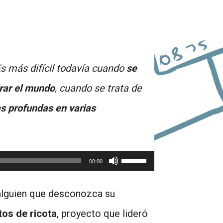
s más difícil todavía cuando
se
irar el mundo
, cuando se trata de
as profundas en varias
Utiliza
00:00
las
r alguien que desconozca su
teclas
tos de ricota
, proyecto que lideró
de