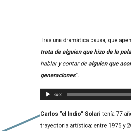
Tras una dramática pausa, que apen
trata de alguien que hizo de la pa
hablar y contar de
alguien que aco
generaciones
”.
Reproductor
00:00
de
Carlos “el Indio” Solari
tenía 77 añ
audio
trayectoria artística: entre 1975 y 