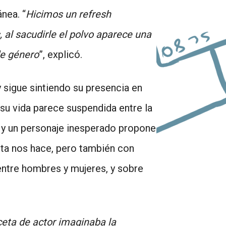
las
nea. “
Hicimos un refresh
teclas
al sacudirle el polvo aparece una
de
de género
”, explicó.
flecha
arriba/abajo
 sigue sintiendo su presencia en
para
 su vida parece suspendida entre la
aumentar
e y un personaje inesperado propone
o
ta nos hace, pero también con
disminuir
entre hombres y mujeres, y sobre
el
volumen.
eta de actor imaginaba la