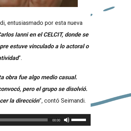
ndi, entusiasmado por esta nueva
arlos Ianni en el CELCIT, donde se
re estuve vinculado a lo actoral o
atividad
”.
ta obra fue algo medio casual.
nvocó, pero el grupo se disolvió.
cer la dirección
”, contó Seimandi.
Utiliza
00:00