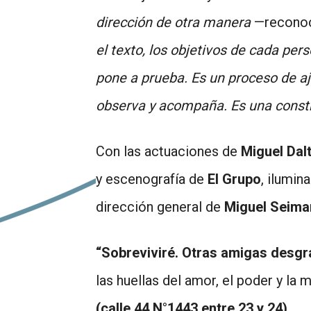
dirección de otra manera
—reconoc
el texto, los objetivos de cada pe
pone a prueba. Es un proceso de aj
observa y acompaña. Es una constr
Con las actuaciones de
Miguel Dal
y escenografía de
El Grupo
, ilumin
dirección general de
Miguel Seima
“Sobreviviré. Otras amigas desg
las huellas del amor, el poder y l
(calle 44 N°1443 entre 23 y 24)
.