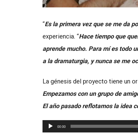
“
Es la primera vez que se me da po
experiencia. “
Hace tiempo que querí
aprende mucho. Para mí es todo un 
a la dramaturgia, y nunca se me ocu
La génesis del proyecto tiene un ori
Empezamos con un grupo de amigos 
El año pasado reflotamos la idea co
Reproductor
00:00