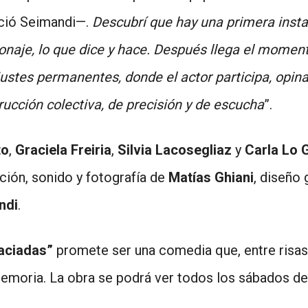
ió Seimandi—.
Descubrí que hay una primera insta
rsonaje, lo que dice y hace. Después llega el momen
ustes permanentes, donde el actor participa, opina
ucción colectiva, de precisión y de escucha
”.
to
,
Graciela Freiria
,
Silvia Lacosegliaz
y
Carla Lo 
ación, sonido y fotografía de
Matías Ghiani
, diseño
ndi
.
raciadas”
promete ser una comedia que, entre risas
a memoria. La obra se podrá ver todos los sábados d