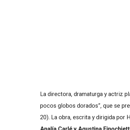
La directora, dramaturga y actriz p
pocos globos dorados”, que se pres
20). La obra, escrita y dirigida po
Analía Carlé y Agustina Finochiet