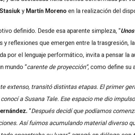
Stasiuk
y
Martín Moreno
en la realización del dis
tivo definido. Desde esa aparente simpleza, “
Unos
 reflexiones que emergen entre la trasgresión, la m
a por el lenguaje performático, invita a pensar la a
un mundo “
carente de proyección”,
como define su a
te extenso, transitó distintas etapas. El primer ger
 conocí a Susana Tale. Ese espacio me dio impulso 
ernández.
“
Después decidí que podíamos comenzar
ciones. Así fuimos acumulando material diverso qu
odo encontraba su lugar”,
agregó en diálogo con
C