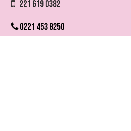
221 619 0382
0221 453 8250
75 ESQ. 5 N° 497 y 1/2
VILLA ELVIRA, LA PLATA
info @ fmfutura.com.ar
programacion @ fmfutura.com.ar
socios @ fmfutura.com.ar