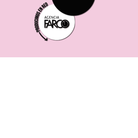
221 619 0382
0221 453 8250
75 ESQ. 5 N° 497 y 1/2