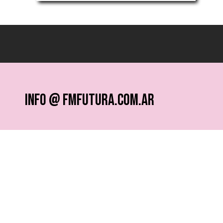
info @ fmfutura.com.ar
programacion @ fmfutura.com.ar
socios @ fmfutura.com.ar