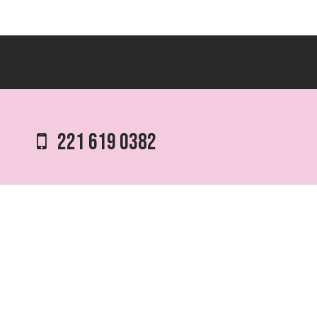
221 619 0382
0221 453 8250
75 ESQ. 5 N° 497 y 1/2
VILLA ELVIRA, LA PLATA