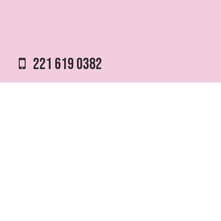
221 619 0382
0221 453 8250
75 ESQ. 5 N° 497 y 1/2
VILLA ELVIRA, LA PLATA
info @ fmfutura.com.ar