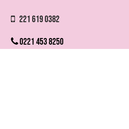
221 619 0382
0221 453 8250
75 ESQ. 5 N° 497 y 1/2
VILLA ELVIRA, LA PLATA
info @ fmfutura.com.ar
programacion @ fmfutura.com.ar