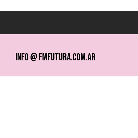
info @ fmfutura.com.ar
programacion @ fmfutura.com.ar
socios @ fmfutura.com.ar