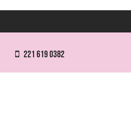
221 619 0382
0221 453 8250
75 ESQ. 5 N° 497 y 1/2
VILLA ELVIRA, LA PLATA