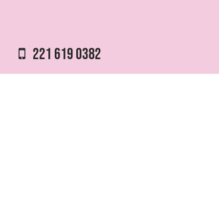
221 619 0382
0221 453 8250
75 ESQ. 5 N° 497 y 1/2
VILLA ELVIRA, LA PLATA
info @ fmfutura.com.ar
programacion @ fmfutura.com.ar