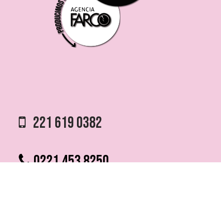
221 619 0382
0221 453 8250
75 ESQ. 5 N° 497 y 1/2
VILLA ELVIRA, LA PLATA