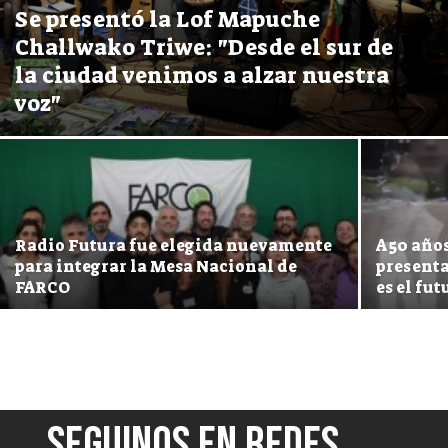
Se presentó la Lof Mapuche
Challwako Triwe: "Desde el sur de
la ciudad venimos a alzar nuestra
voz"
Radio Futura fue elegida nuevamente
A 50 año
para integrar la Mesa Nacional de
presenta
FARCO
es el fut
SEGUINOS EN REDES