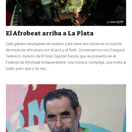
El Afrobeat arriba a La Plata
Este género emergente en nuestro país tiene sus raíces en la mezcla
de músicas africanas con el jazz y el funk. Conversamos con Ezequiel
Tedesco, músico de El Gran Capitán banda que se presenta en el
Festival de Afrobeat Independiente. Una música compleja, que invita al
baile, pero que a su vez...