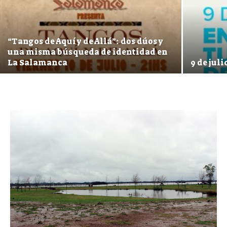
“Tangos de Aquí y de Allá”: dos dúos y
una misma búsqueda de identidad en
La Salamanca
9 de jul