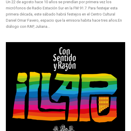
Un 22 de agosto hace 10 años se prendían por primera vez los
micrófonos de Radio Estación Sur en la FM 91.7. Para festejar esta
primera década, este sábado habrá festejos en el Centro Cultural
Daniel Omar Favero, espacio que la emisora habita hace tres años.En
diálogo con RAP, Juliana...