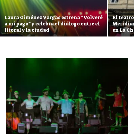
Laura Giménez Vargas estrena “Volveré
El teatr
a mi pago” y celebra el diálogo entre el
Meridia
litoral y la ciudad
en La Ch