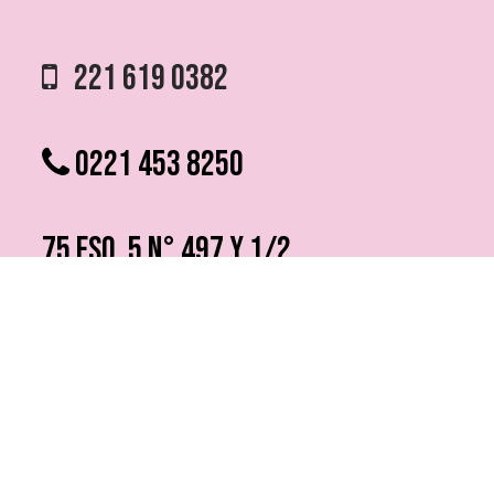
221 619 0382
0221 453 8250
75 ESQ. 5 N° 497 y 1/2
VILLA ELVIRA, LA PLATA
info @ fmfutura.com.ar
programacion @ fmfutura.com.ar