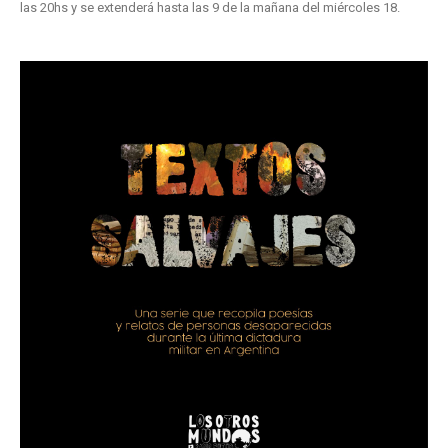
las 20hs y se extenderá hasta las 9 de la mañana del miércoles 18.