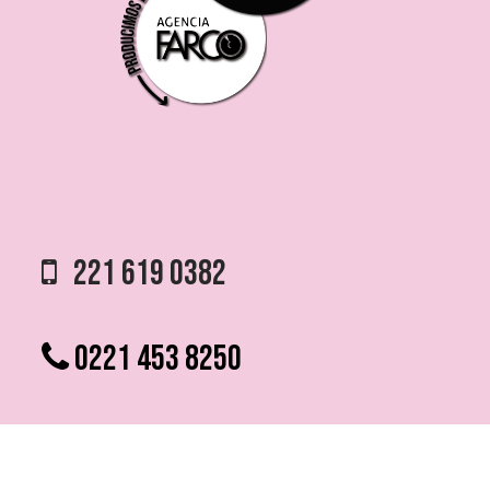
221 619 0382
0221 453 8250
75 ESQ. 5 N° 497 y 1/2
VILLA ELVIRA, LA PLATA