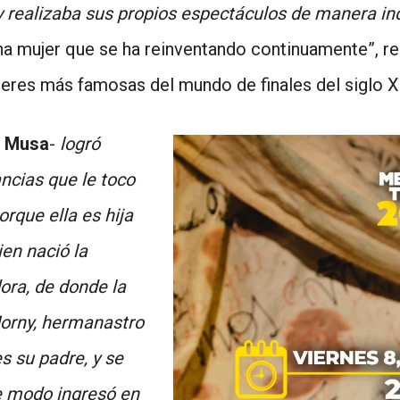
a y realizaba sus propios espectáculos de manera i
mujer que se ha reinventando continuamente”, rela
ujeres más famosas del mundo de finales del siglo 
 Musa
-
logró
ncias que le toco
orque ella es hija
ien nació la
ra, de donde la
Morny, hermanastro
s su padre, y se
e modo ingresó en