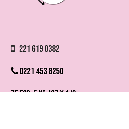
221 619 0382
0221 453 8250
75 ESQ. 5 N° 497 y 1/2
VILLA ELVIRA, LA PLATA
info @ fmfutura.com.ar