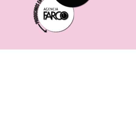
221 619 0382
0221 453 8250
75 ESQ. 5 N° 497 y 1/2