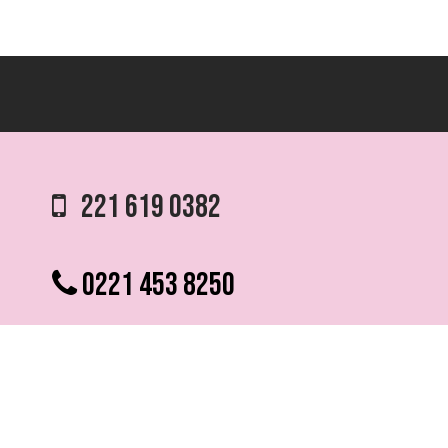
221 619 0382
0221 453 8250
75 ESQ. 5 N° 497 y 1/2
VILLA ELVIRA, LA PLATA